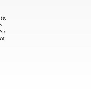
nte,
es
Se
re,