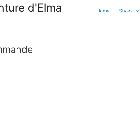
nture d'Elma
Home
Styles
ommande